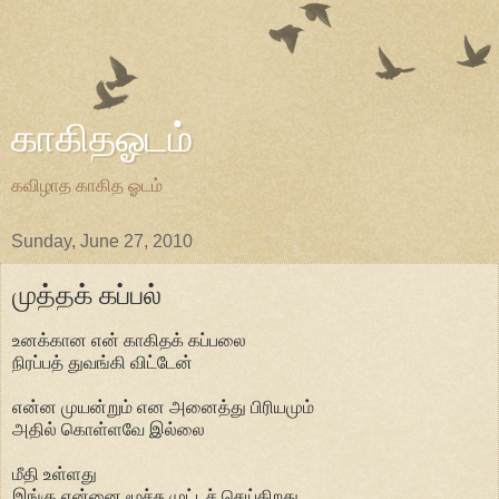
காகிதஓடம்
கவிழாத காகித ஓடம்
Sunday, June 27, 2010
முத்தக் கப்பல்
உனக்கான என் காகிதக் கப்பலை
நிரப்பத் துவங்கி விட்டேன்
என்ன முயன்றும் என அனைத்து பிரியமும்
அதில் கொள்ளவே இல்லை
மீதி உள்ளது
இங்கு என்னை மூச்சு முட்டச் செய்கிறது