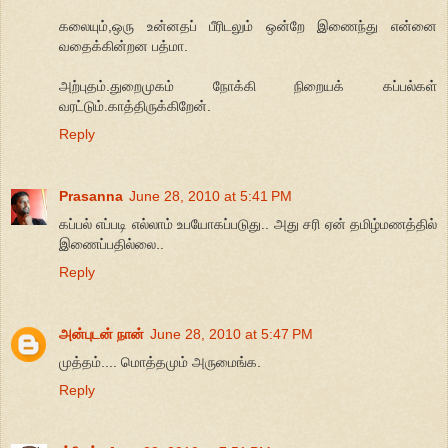
கலையும்,ஒரு உன்னதப் பீரிடலும் ஒன்றே இணைந்து என்னை
வதைக்கின்றன பத்மா.
அற்புதம்.துறைமுகம் நோக்கி நிறையக் கப்பல்கள்
வரட்டும்.காத்திருக்கிறேன்.
Reply
Prasanna
June 28, 2010 at 5:41 PM
கப்பல் எப்படி எல்லாம் உபயோகப்படுது.. அது சரி ஏன் தமிழ்மணத்தில்
இணைப்பதில்லை..
Reply
அன்புடன் நான்
June 28, 2010 at 5:47 PM
முத்தம்.... மொத்தமும் அருமைங்க.
Reply