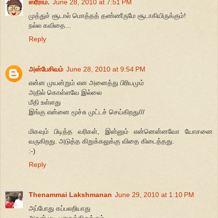
ஸ்ரீராம்.
June 28, 2010 at 7:51 PM
முத்துச் சூடால் மொத்தத் தண்ணீருமே சூடாகியிருக்கும்!
நல்ல கவிதை...
Reply
அன்பேசிவம்
June 28, 2010 at 9:54 PM
என்ன முயன்றும் என அனைத்து பிரியமும்
அதில் கொள்ளவே இல்லை
மீதி உள்ளது
இங்கு என்னை மூச்சு முட்டச் செய்கிறது///
மிகவும் பிடித்த வரிகள், இன்னும் என்னென்னவோ யோசனை
வருகிறது. அடுத்த கிறுக்கலுக்கு விதை கிடைத்தது.
:-)
Reply
Thenammai Lakshmanan
June 29, 2010 at 1:10 PM
அப்போது கப்பலறியாது
அதன் மடி புதைத்திருக்கும்