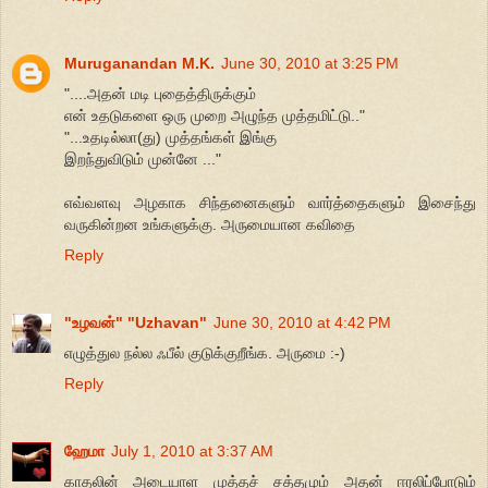
Muruganandan M.K.
June 30, 2010 at 3:25 PM
"....அதன் மடி புதைத்திருக்கும்
என் உதடுகளை ஒரு முறை அழுந்த முத்தமிட்டு.."
"...உதடில்லா(து) முத்தங்கள் இங்கு
இறந்துவிடும் முன்னே ..."
எவ்வளவு அழகாக சிந்தனைகளும் வார்த்தைகளும் இசைந்து
வருகின்றன உங்களுக்கு. அருமையான கவிதை
Reply
"உழவன்" "Uzhavan"
June 30, 2010 at 4:42 PM
எழுத்துல நல்ல ஃபீல் குடுக்குறீங்க. அருமை :-)
Reply
ஹேமா
July 1, 2010 at 3:37 AM
காதலின் அடையாள முத்தச் சத்தமும் அதன் ஈரலிப்போடும்