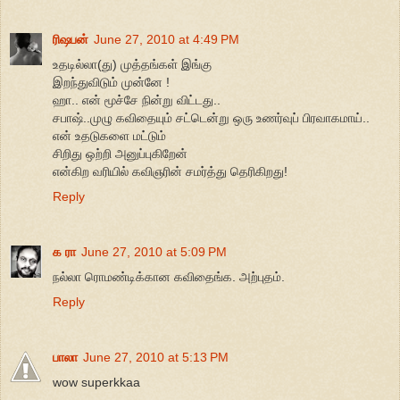
ரிஷபன்
June 27, 2010 at 4:49 PM
உதடில்லா(து) முத்தங்கள் இங்கு
இறந்துவிடும் முன்னே !
ஹா.. என் மூச்சே நின்று விட்டது..
சபாஷ்..முழு கவிதையும் சட்டென்று ஒரு உணர்வுப் பிரவாகமாய்..
என் உதடுகளை மட்டும்
சிறிது ஒற்றி அனுப்புகிறேன்
என்கிற வரியில் கவிஞரின் சமர்த்து தெரிகிறது!
Reply
க ரா
June 27, 2010 at 5:09 PM
நல்லா ரொமண்டிக்கான கவிதைங்க. அற்புதம்.
Reply
பாலா
June 27, 2010 at 5:13 PM
wow superkkaa