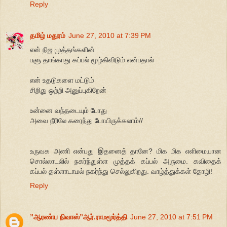
Reply
தமிழ் மதுரம்
June 27, 2010 at 7:39 PM
என் நிஜ முத்தங்களின்
பளு தாங்காது கப்பல் மூழ்கிவிடும் என்பதால்
என் உதடுகளை மட்டும்
சிறிது ஒற்றி அனுப்புகிறேன்
உன்னை வந்தடையும் போது
அவை நீரிலே கரைந்து போயிருக்கலாம்//
உருவக அணி என்பது இதனைத் தானே? மிக மிக எளிமையான
சொல்லாடலில் நகர்ந்துள்ள முத்தக் கப்பல் அருமை. கவிதைக்
கப்பல் தள்ளாடாமல் நகர்ந்து செல்லுகிறது. வாழ்த்துக்கள் தோழி!
Reply
”ஆரண்ய நிவாஸ்”ஆர்.ராமமூர்த்தி
June 27, 2010 at 7:51 PM