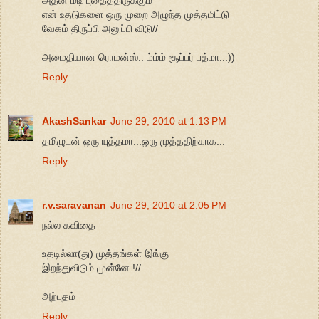
என் உதடுகளை ஒரு முறை அழுந்த முத்தமிட்டு
வேகம் திருப்பி அனுப்பி விடு//
அமைதியான ரொமன்ஸ்.. ம்ம்ம் சூப்பர் பத்மா..:))
Reply
AkashSankar
June 29, 2010 at 1:13 PM
தமிழுடன் ஒரு யுத்தமா...ஒரு முத்ததிற்காக...
Reply
r.v.saravanan
June 29, 2010 at 2:05 PM
நல்ல கவிதை
உதடில்லா(து) முத்தங்கள் இங்கு
இறந்துவிடும் முன்னே !//
அற்புதம்
Reply