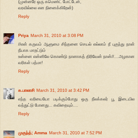
(முன்னரே ஒரு கமெண்ட் போட்டேன்,
வரவில்லை என நினைக்கிறேன்)
Reply
Priya
March 31, 2010 at 3:08 PM
//என் கருவம் ஆளுமை சிந்தனை செயல் எல்லாம் நீ புகுந்து நான்
நீயாக மாறட்டும்
உன்னை என்னிலே கொண்டு நானாகத் திரிவேன் நான்//....அழகான
வரிகள் பத்மா!
Reply
க.பாலாசி
March 31, 2010 at 3:42 PM
எந்த வரியையோ படிக்கும்போது ஒரு நீலக்கலர் பூ இடையில
வந்துட்டு போனது... கவிதையும்....
Reply
முகுந்த்; Amma
March 31, 2010 at 7:52 PM