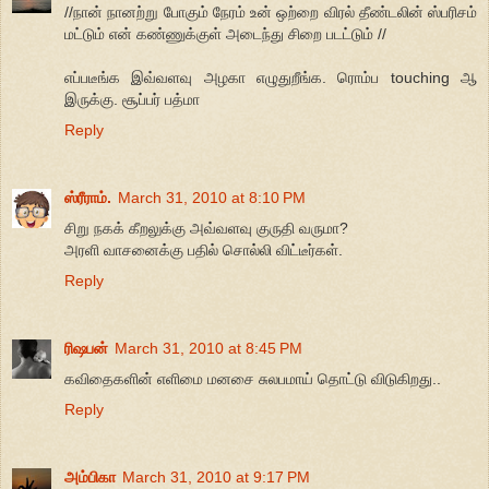
//நான் நானற்று போகும் நேரம் உன் ஒற்றை விரல் தீண்டலின் ஸ்பரிசம்
மட்டும் என் கண்ணுக்குள் அடைந்து சிறை படட்டும் //
எப்படீங்க இவ்வளவு அழகா எழுதுறீங்க. ரொம்ப touching ஆ
இருக்கு. சூப்பர் பத்மா
Reply
ஸ்ரீராம்.
March 31, 2010 at 8:10 PM
சிறு நகக் கீறலுக்கு அவ்வளவு குருதி வருமா?
அரளி வாசனைக்கு பதில் சொல்லி விட்டீர்கள்.
Reply
ரிஷபன்
March 31, 2010 at 8:45 PM
கவிதைகளின் எளிமை மனசை சுலபமாய் தொட்டு விடுகிறது..
Reply
அம்பிகா
March 31, 2010 at 9:17 PM