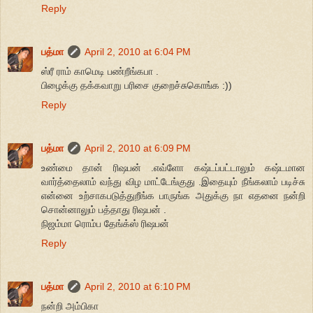
Reply
பத்மா
April 2, 2010 at 6:04 PM
ஸ்ரீ ராம் காமெடி பண்றீங்கபா .
பிழைக்கு தக்கவாறு பரிசை குறைச்சுகொங்க :))
Reply
பத்மா
April 2, 2010 at 6:09 PM
உண்மை தான் ரிஷபன் .எவ்ளோ கஷ்டப்பட்டாலும் கஷ்டமான
வார்த்தைலாம் வந்து விழ மாட்டேங்குது .இதையும் நீங்கலாம் படிச்சு
என்னை உற்சாகபடுத்துறீங்க பாருங்க அதுக்கு நா எதனை நன்றி
சொன்னாலும் பத்தாது ரிஷபன் .
நிஜம்மா ரொம்ப தேங்க்ஸ் ரிஷபன்
Reply
பத்மா
April 2, 2010 at 6:10 PM
நன்றி அம்பிகா