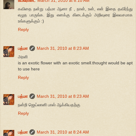
உயிரோடை
March 31, 2010 at 8:10 AM
க‌விதை ந‌ன்று ப‌த்மா ஆனா நீ , நான், உன், என் இதை த‌விர்ந்து
எழுத‌ பாருங்க‌. இது என‌க்கு கிடைக்கும் அறிவுரை இல‌வ‌ச‌மாக‌
உங்க‌ளுக்கும் :)
Reply
பத்மா
March 31, 2010 at 8:23 AM
அரளி
is an exotic flower with an exotic smell.thought would be apt
to use here
Reply
பத்மா
March 31, 2010 at 8:23 AM
நன்றி ஜெய்லானி பாஸ் ஆக்கியதற்கு
Reply
பத்மா
March 31, 2010 at 8:24 AM