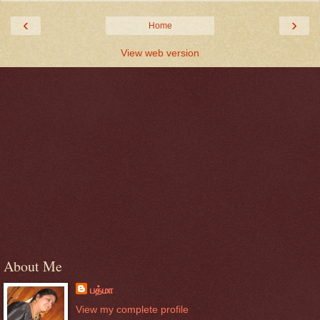
‹
›
Home
View web version
About Me
பத்மா
View my complete profile