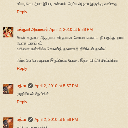
எப்படிங்க பத்மா இப்படி எல்லாம். ரெம்ப அழகா இருக்கு கவிதை
Reply
மங்குனி அமைச்சர்
April 2, 2010 at 5:38 PM
//என் கருவம் ஆளுமை சிந்தனை செயல் எல்லாம் நீ புகுந்து நான்
நீயாக மாறட்டும்
உன்னை என்னிலே கொண்டு நானாகத் திரிவேன் நான்//
நீங்க பெரிய ரவுடியா இருப்பிங்க போல , இந்த மிரட்டு மிரட்ட்ரிங்க
Reply
பத்மா
April 2, 2010 at 5:57 PM
ராஜப்ரியன் தேங்க்ஸ்
Reply
பத்மா
April 2, 2010 at 5:58 PM
தமிழ் உதயம் நன்றி