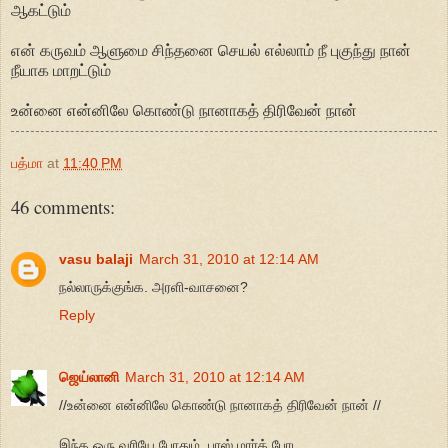
ஆகட்டும்
என் கருவம் ஆளுமை சிந்தனை செயல் எல்லாம் நீ புகுந்து நான்
நீயாக மாறட்டும்
உன்னை என்னிலே கொண்டு நானாகத் திரிவேன் நான்
பத்மா
at
11:40 PM
46 comments:
vasu balaji
March 31, 2010 at 12:14 AM
நல்லாருக்குங்க. அரளி-வாசனை?
Reply
ஜெய்லானி
March 31, 2010 at 12:14 AM
//உன்னை என்னிலே கொண்டு நானாகத் திரிவேன் நான் //
இந்த ஒரு வரியே போதும். பாஸ் மார்க் போட